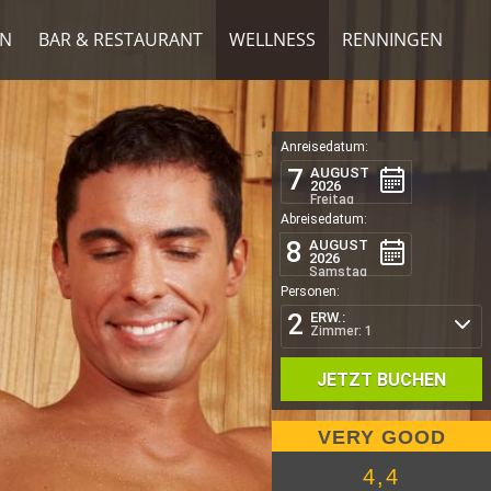
N
BAR & RESTAURANT
WELLNESS
RENNINGEN
Anreisedatum:
7
AUGUST
2026
Freitag
Abreisedatum:
8
AUGUST
2026
Samstag
Personen:
2
ERW.:
Zimmer: 1