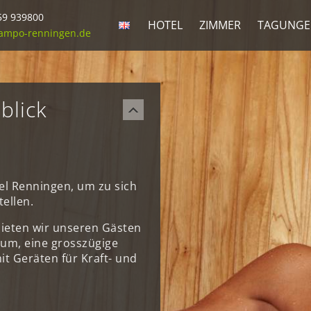
59 939800
HOTEL
ZIMMER
TAGUNGE
ampo-renningen.de
blick
el Renningen, um zu sich
ellen.
bieten wir unseren Gästen
um, eine grosszügige
t Geräten für Kraft- und